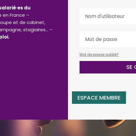
 salarié·es du
e en France –
groupe et de cabinet,
 campagne, stagiaires… –
loi.
Mot de passe oublié?
SE
ESPACE MEMBRE