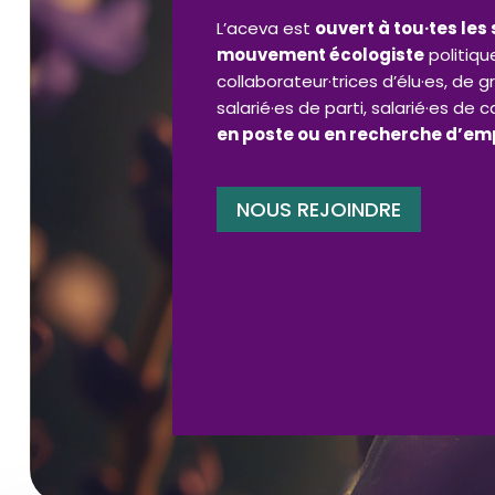
L’aceva est
ouvert à tou·tes les
mouvement écologiste
politiqu
collaborateur·trices d’élu·es, de 
salarié·es de parti, salarié·es de
en poste ou en recherche d’emp
NOUS REJOINDRE