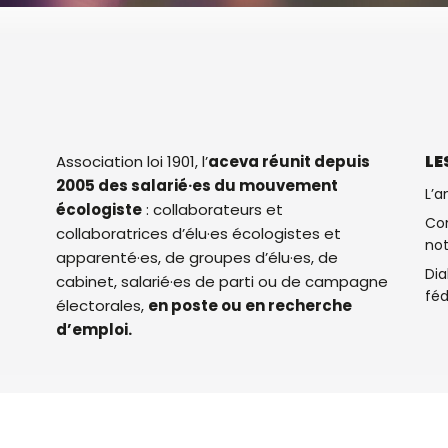
LE
Association loi 1901, l’
aceva réunit depuis
2005 des salarié·es du mouvement
L’a
écologiste
: collaborateurs et
Con
collaboratrices d’élu·es écologistes et
not
apparenté·es, de groupes d’élu·es, de
Dia
cabinet, salarié·es de parti ou de campagne
féd
électorales,
en poste ou en recherche
d’emploi.
égales
Plan du site
Contact