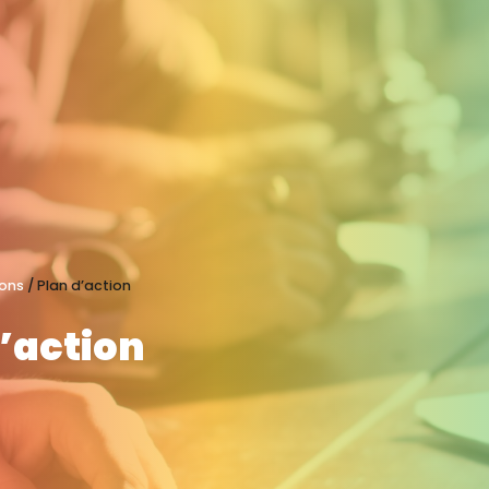
ions
/
Plan d’action
’action