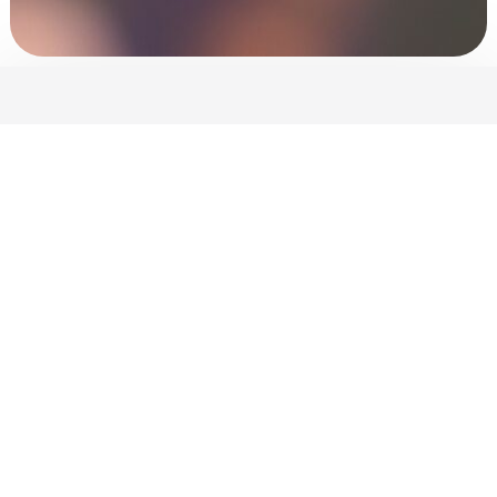
Association loi 1901, l’
aceva réunit depuis 2005
des salarié·es du mouvement écologiste
: